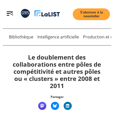
Retour
S'abonner à la
newsletter
Retour
Bibliothèque
Intelligence artificielle
Production et di
Le doublement des
collaborations entre pôles de
compétitivité et autres pôles
Accueil
ou « clusters » entre 2008 et
2011
Tous les articles
Partager
Qui sommes nous ?