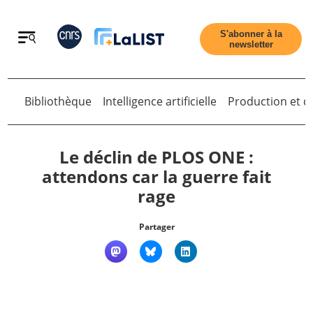
Retour
S'abonner à la
newsletter
Retour
Bibliothèque
Intelligence artificielle
Production et di
Le déclin de PLOS ONE :
attendons car la guerre fait
rage
Accueil
Partager
Tous les articles
Qui sommes nous ?