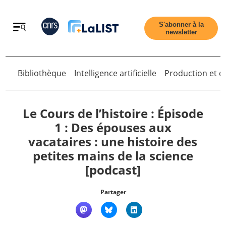
Retour
S'abonner à la
newsletter
Bibliothèque
Intelligence artificielle
Production et di
Retour
Le Cours de l’histoire : Épisode
1 : Des épouses aux
vacataires : une histoire des
Accueil
petites mains de la science
[podcast]
Tous les articles
Partager
Qui sommes nous ?