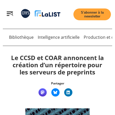
Retour
S'abonner à la
newsletter
Bibliothèque
Intelligence artificielle
Production et di
Retour
Le CCSD et COAR annoncent la
création d’un répertoire pour
les serveurs de preprints
Accueil
Partager
Tous les articles
Qui sommes nous ?