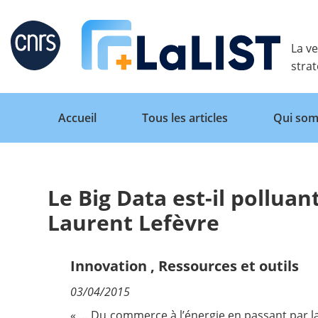
Retour
La ve
stra
Accueil
Tous les articles
Qui som
Le Big Data est-il polluan
Accueil
Laurent Lefèvre
Tous les articles
Innovation
,
Ressources et outils
03/04/2015
Qui sommes nous ?
« … Du commerce à l’énergie en passant par la