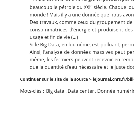
e
beaucoup le pétrole du XXI
siècle. Chaque jou
Contact
monde ! Mais il y a une donnée que nous avons 
Des travaux, comme ceux du groupement de 
Nous suivre
consommatrices d’énergie et produisent des g
usage et fin de vie (…)
Si le Big Data, en lui-même, est polluant, per
Ainsi, l’analyse de données massives peut pe
même, les fermiers peuvent recevoir en temps r
que la quantité d’eau nécessaire et le juste do
Continuer sur le site de la source >
lejournal.cnrs.fr/bi
Mots-clés :
Big data
,
Data center
,
Donnée numéri