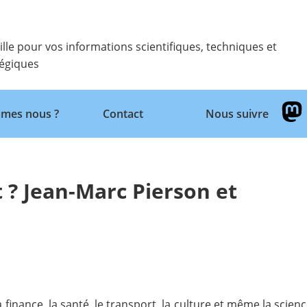
ille pour vos informations scientifiques, techniques et
tégiques
Retour
mes nous ?
Contact
Nous suivre
t ? Jean-Marc Pierson et
 finance, la santé, le transport, la culture et même la sci