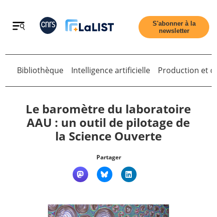
Retour
S'abonner à la
newsletter
Bibliothèque
Intelligence artificielle
Production et di
Retour
Le baromètre du laboratoire
AAU : un outil de pilotage de
la Science Ouverte
Accueil
Partager
Tous les articles
Qui sommes nous ?