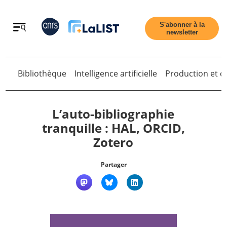
Retour
S'abonner à la
newsletter
Retour
Bibliothèque
Intelligence artificielle
Production et di
L’auto-bibliographie
tranquille : HAL, ORCID,
Zotero
Accueil
Partager
Tous les articles
Qui sommes nous ?