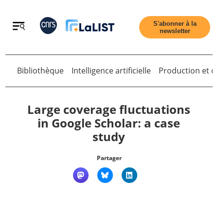
Retour
S'abonner à la
newsletter
Bibliothèque
Intelligence artificielle
Production et di
Retour
Large coverage fluctuations
in Google Scholar: a case
study
Accueil
Partager
Tous les articles
Qui sommes nous ?