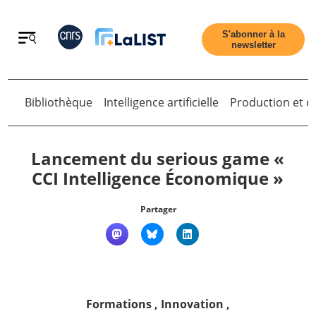
Retour
S'abonner à la
newsletter
Retour
Bibliothèque
Intelligence artificielle
Production et di
Lancement du serious game «
CCI Intelligence Économique »
Accueil
Partager
Tous les articles
Qui sommes nous ?
Formations
,
Innovation
,