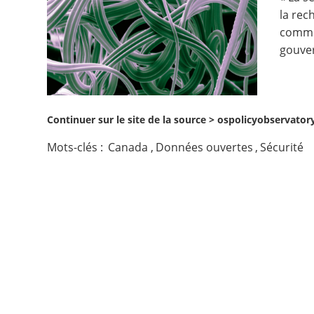
la rec
Contact
commun
gouver
Nous suivre
Continuer sur le site de la source >
ospolicyobservatory
Mots-clés :
Canada
,
Données ouvertes
,
Sécurité