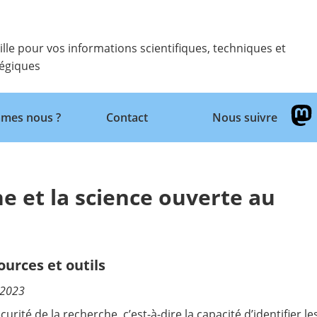
ille pour vos informations scientifiques, techniques et
tégiques
Retour
mes nous ?
Contact
Nous suivre
he et la science ouverte au
ources et outils
/2023
écurité de la recherche, c’est-à-dire la capacité d’identifier 