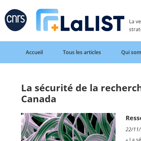
Retour
La ve
stra
Accueil
Tous les articles
Qui som
La sécurité de la recherc
Accueil
Canada
Tous les articles
Ress
22/11
Qui sommes nous ?
« La s