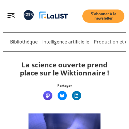
Retour
S'abonner à la
newsletter
Bibliothèque
Intelligence artificielle
Production et di
Retour
La science ouverte prend
place sur le Wiktionnaire !
Accueil
Partager
Tous les articles
Qui sommes nous ?