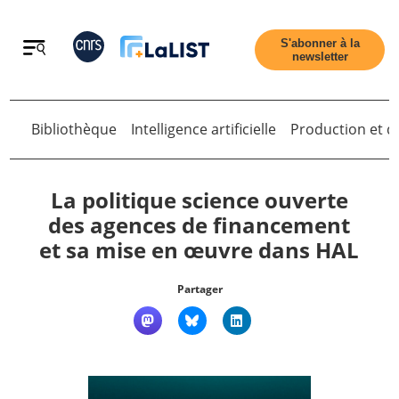
Retour
S'abonner à la
newsletter
Bibliothèque
Intelligence artificielle
Production et di
Retour
La politique science ouverte
des agences de financement
et sa mise en œuvre dans HAL
Accueil
Partager
Tous les articles
Qui sommes nous ?