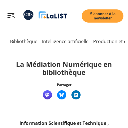
Retour
S'abonner à la
newsletter
Bibliothèque
Intelligence artificielle
Production et di
Retour
La Médiation Numérique en
bibliothèque
Accueil
Partager
Tous les articles
Qui sommes nous ?
Information Scientifique et Technique
,