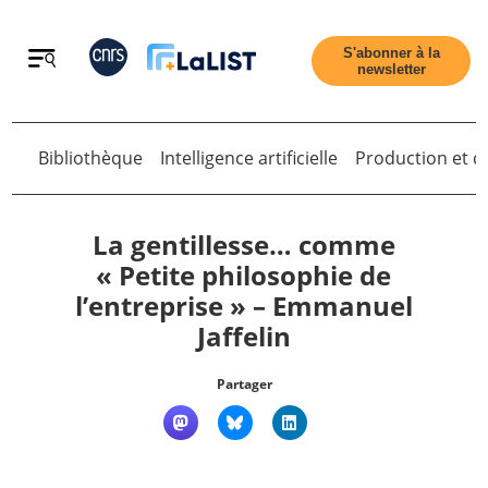
Retour
S'abonner à la
newsletter
Retour
Bibliothèque
Intelligence artificielle
Production et di
La gentillesse… comme
« Petite philosophie de
l’entreprise » – Emmanuel
Accueil
Jaffelin
Tous les articles
Partager
Qui sommes nous ?