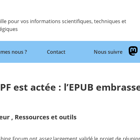
ille pour vos informations scientifiques, techniques et
tégiques
Retour
mes nous ?
Contact
Nous suivre
PF est actée : l’EPUB embrass
eur
,
Ressources et outils
ishing Forum ont assez largement validé le projet de réun