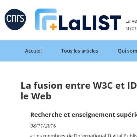
Retour
La ve
stra
Accueil
Tous les articles
Qui som
La fusion entre W3C et ID
Accueil
le Web
Tous les articles
Recherche et enseignement supéri
08/11/2016
Qui sommes nous ?
« Les membres de l’International Digital Publ