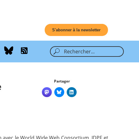
S'abonner à la newsletter
Partager
e
ion avec le World Wide Web Consortium. IDPF et