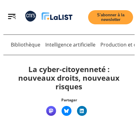
Retour
S'abonner à la
newsletter
Retour
Bibliothèque
Intelligence artificielle
Production et di
La cyber-citoyenneté :
nouveaux droits, nouveaux
risques
Accueil
Partager
Tous les articles
Qui sommes nous ?