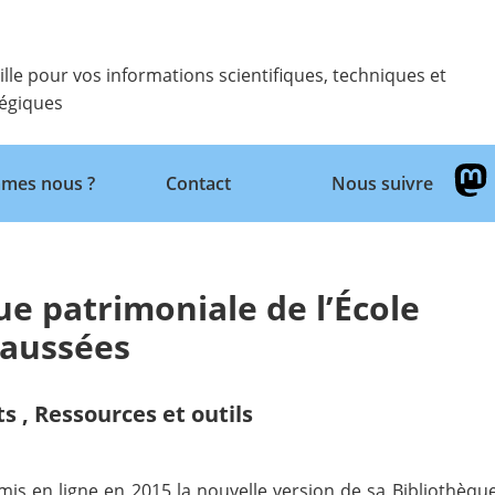
ille pour vos informations scientifiques, techniques et
tégiques
Retour
mes nous ?
Contact
Nous suivre
e patrimoniale de l’École
haussées
ts
,
Ressources et outils
mis en ligne en 2015 la nouvelle version de sa Bibliothèq