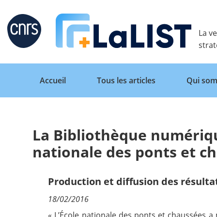
Retour
La ve
stra
Accueil
Tous les articles
Qui som
La Bibliothèque numériqu
Accueil
nationale des ponts et c
Tous les articles
Production et diffusion des résulta
18/02/2016
Qui sommes nous ?
« L’École nationale des ponts et chaussées a 