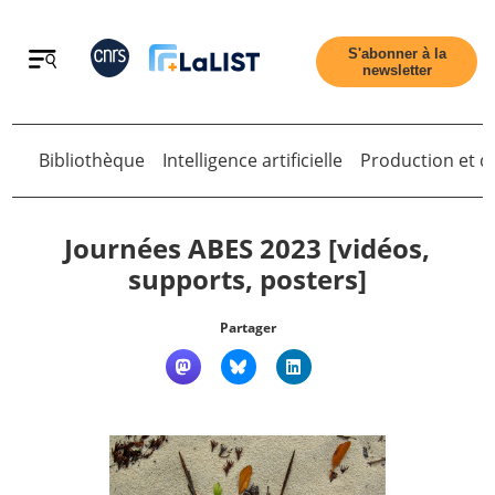
Retour
S'abonner à la
newsletter
Retour
Bibliothèque
Intelligence artificielle
Production et di
Journées ABES 2023 [vidéos,
supports, posters]
Accueil
Partager
Tous les articles
Qui sommes nous ?