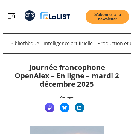
Retour
S'abonner à la
newsletter
Bibliothèque
Intelligence artificielle
Production et di
Retour
Journée francophone
OpenAlex – En ligne – mardi 2
décembre 2025
Accueil
Partager
Tous les articles
Qui sommes nous ?