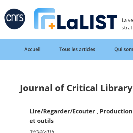
Retour
La ve
stra
Accueil
Tous les articles
Qui som
Journal of Critical Libra
Accueil
Tous les articles
Lire/Regarder/Ecouter
,
Production 
et outils
Qui sommes nous ?
09/04/2015