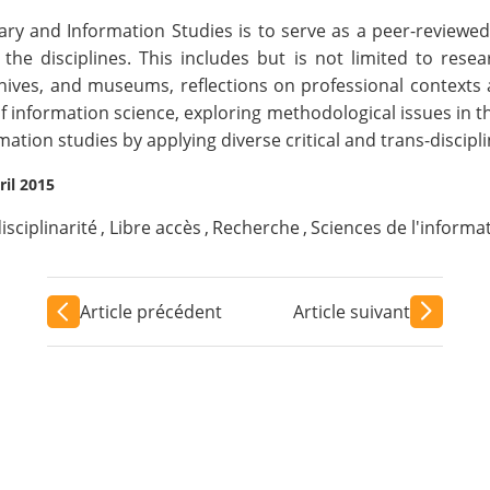
brary and Information Studies is to serve as a peer-reviewed
the disciplines. This includes but is not limited to rese
rchives, and museums, reflections on professional context
 information science, exploring methodological issues in the
ation studies by applying diverse critical and trans-discipli
ril 2015
isciplinarité
,
Libre accès
,
Recherche
,
Sciences de l'informa
Article précédent
Article suivant