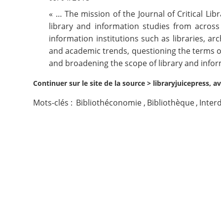
« … The mission of the Journal of Critical Li
Contact
library and information studies from across 
information institutions such as libraries, a
Nous suivre
and academic trends, questioning the terms of
and broadening the scope of library and inform
Continuer sur le site de la source >
libraryjuicepress, av
Mots-clés :
Bibliothéconomie
,
Bibliothèque
,
Interd