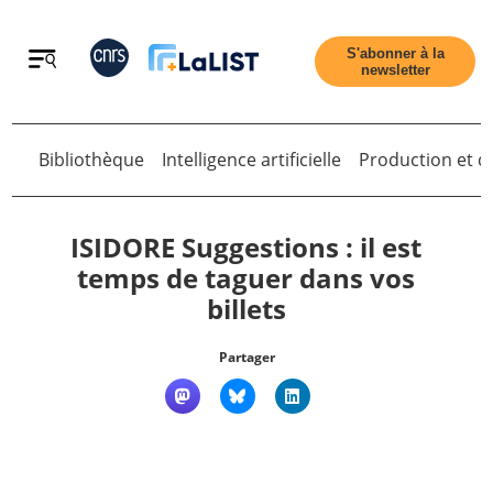
Retour
S'abonner à la
newsletter
Bibliothèque
Intelligence artificielle
Production et di
Retour
ISIDORE Suggestions : il est
temps de taguer dans vos
billets
Accueil
Partager
Tous les articles
Qui sommes nous ?