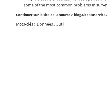
some of the most common problems in survey or 
Contact
Continuer sur le site de la source >
blog.ukdataservice
Nous suivre
Mots-clés :
Données
,
Outil