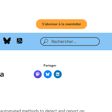
S'abonner à la newsletter
Partager
ta
ses automated methods to detect and report on