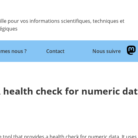
ille pour vos informations scientifiques, techniques et
tégiques
Retour
mes nous ?
Contact
Nous suivre
 health check for numeric da
ce tool that provides a health check for numeric data. It u