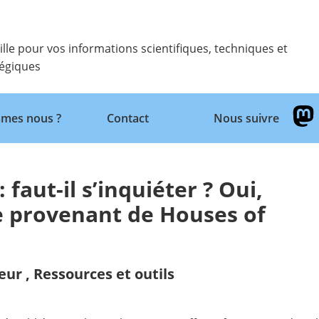
ille pour vos informations scientifiques, techniques et
tégiques
Retour
mes nous ?
Contact
Nous suivre
 faut-il s’inquiéter ? Oui,
e provenant de Houses of
eur
,
Ressources et outils