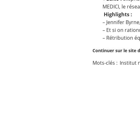
MEDICI, le résea
Contact
Highlights :
– Jennifer Byrn
Nous suivre
– Et si on ration
– Rétribution éq
Continuer sur le site 
Mots-clés :
Institut