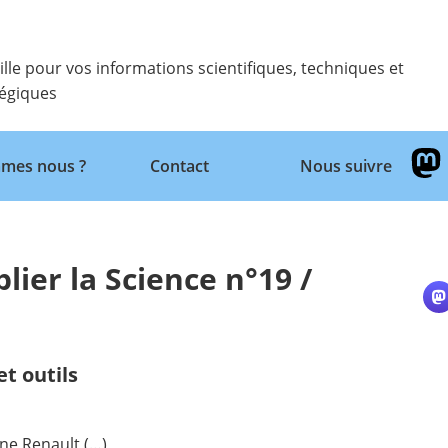
ille pour vos informations scientifiques, techniques et
tégiques
Retour
mes nous ?
Contact
Nous suivre
lier la Science n°19 /
t outils
e Renault (…)