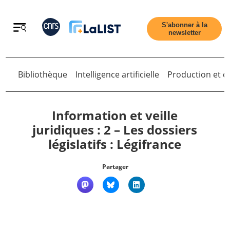
Retour
S'abonner à la
newsletter
Retour
Bibliothèque
Intelligence artificielle
Production et di
Information et veille
juridiques : 2 – Les dossiers
législatifs : Légifrance
Accueil
Partager
Tous les articles
Qui sommes nous ?