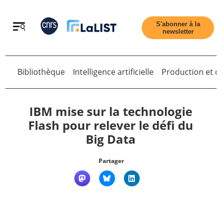
Retour
S'abonner à la
newsletter
Retour
Bibliothèque
Intelligence artificielle
Production et di
IBM mise sur la technologie
Flash pour relever le défi du
Big Data
Accueil
Partager
Tous les articles
Qui sommes nous ?