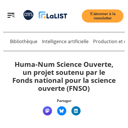
Retour
S'abonner à la
newsletter
Bibliothèque
Intelligence artificielle
Production et di
Retour
Huma-Num Science Ouverte,
un projet soutenu par le
Fonds national pour la science
Accueil
ouverte (FNSO)
Tous les articles
Partager
Qui sommes nous ?