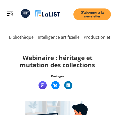
Retour
S'abonner à la
newsletter
Bibliothèque
Intelligence artificielle
Production et di
Retour
Webinaire : héritage et
mutation des collections
Accueil
Partager
Tous les articles
Qui sommes nous ?