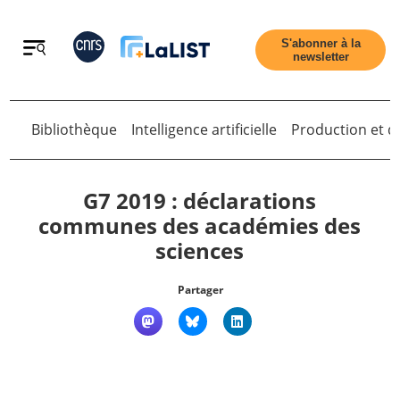
Retour
S'abonner à la
newsletter
Retour
Bibliothèque
Intelligence artificielle
Production et di
G7 2019 : déclarations
communes des académies des
sciences
Accueil
Partager
Tous les articles
Qui sommes nous ?