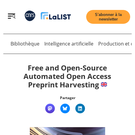
Retour
S'abonner à la
newsletter
Bibliothèque
Intelligence artificielle
Production et di
Retour
Free and Open-Source
Automated Open Access
Preprint Harvesting
Accueil
Partager
Tous les articles
Qui sommes nous ?