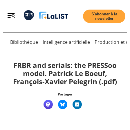
Retour
S'abonner à la
newsletter
Bibliothèque
Intelligence artificielle
Production et di
Retour
FRBR and serials: the PRESSoo
model. Patrick Le Boeuf,
François-Xavier Pelegrin (.pdf)
Accueil
Partager
Tous les articles
Qui sommes nous ?