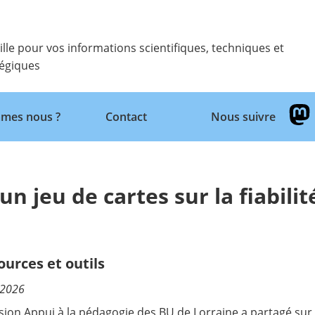
ille pour vos informations scientifiques, techniques et
tégiques
Retour
mes nous ?
Contact
Nous suivre
un jeu de cartes sur la fiabilit
ources et outils
/2026
sion Appui à la pédagogie des BU de Lorraine a partagé sur Ze