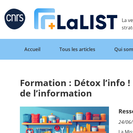
Retour
La ve
stra
Accueil
Tous les articles
Qui som
Formation : Détox l’info ! 
Accueil
de l’information
Tous les articles
Ress
24/06
Qui sommes nous ?
La Mis