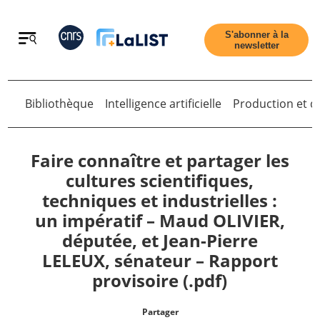
Retour
S'abonner à la
newsletter
Bibliothèque
Intelligence artificielle
Production et di
Retour
Faire connaître et partager les
cultures scientifiques,
techniques et industrielles :
Accueil
un impératif – Maud OLIVIER,
députée, et Jean-Pierre
Tous les articles
LELEUX, sénateur – Rapport
provisoire (.pdf)
Qui sommes nous ?
Partager