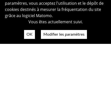
paramètres, vous acceptez l'utilisation et le dépôt de
cookies destinés à mesurer la fréquentation du site
grâce au logiciel Matomo.
Vous êtes actuellement suivi.
OK
Modifier les paramètres
Plan du site
Politique de confidentialité
Mentions légales
Crédits photos
Accessibilité