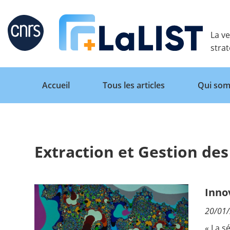
Retour
La ve
stra
Accueil
Tous les articles
Qui som
Extraction et Gestion de
Accueil
Tous les articles
Inno
20/01
Qui sommes nous ?
« La s