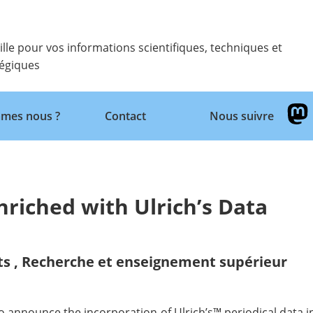
ille pour vos informations scientifiques, techniques et
tégiques
Retour
mes nous ?
Contact
Nous suivre
nriched with Ulrich’s Data
ts
,
Recherche et enseignement supérieur
o announce the incorporation of Ulrich’s™ periodical data in