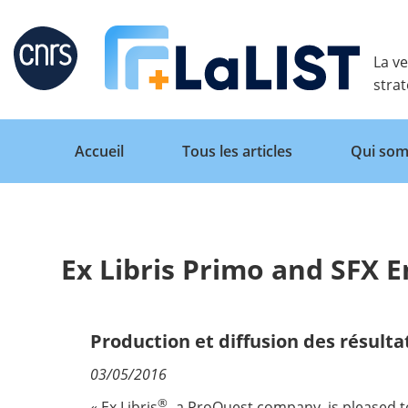
Retour
La ve
stra
Accueil
Tous les articles
Qui som
Ex Libris Primo and SFX E
Accueil
Tous les articles
Production et diffusion des résulta
03/05/2016
Qui sommes nous ?
®
« Ex Libris
, a ProQuest company, is pleased t