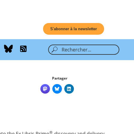
S'abonner à la newsletter
Partager
®
to the Ex Libris Primo
discovery and delivery