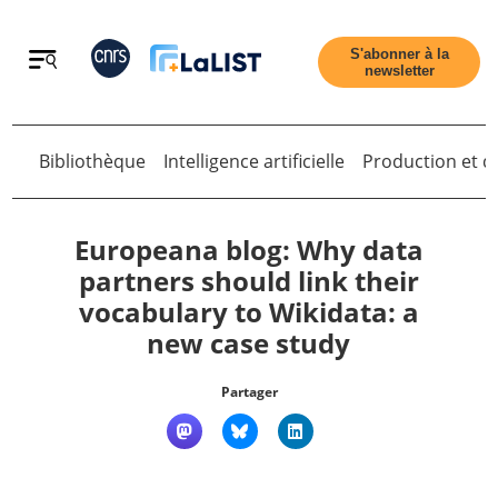
Retour
S'abonner à la
newsletter
Bibliothèque
Intelligence artificielle
Production et di
Retour
Europeana blog: Why data
partners should link their
vocabulary to Wikidata: a
Accueil
new case study
Tous les articles
Partager
Qui sommes nous ?