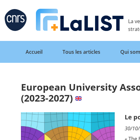
Retour
La ve
stra
Accueil
Tous les articles
Qui som
European University Asso
Accueil
(2023-2027)
Tous les articles
Le p
30/10
Qui sommes nous ?
« The 