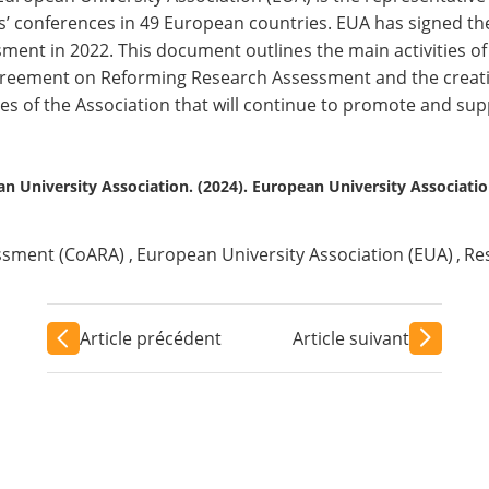
s’ conferences in 49 European countries. EUA has signed 
ment in 2022. This document outlines the main activities o
reement on Reforming Research Assessment and the creatio
ties of the Association that will continue to promote and su
n University Association. (2024). European University Associati
essment (CoARA)
,
European University Association (EUA)
,
Re
Article précédent
Article suivant