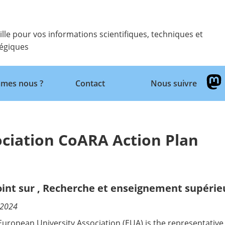
ille pour vos informations scientifiques, techniques et
tégiques
Retour
mes nous ?
Contact
Nous suivre
ciation CoARA Action Plan
oint sur
,
Recherche et enseignement supérie
/2024
European University Association (EUA) is the representative 