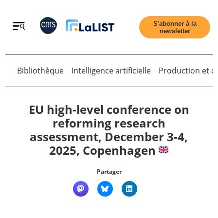
Retour
S'abonner à la
newsletter
Bibliothèque
Intelligence artificielle
Production et di
Retour
EU high-level conference on
reforming re­search
assessment, December 3-4,
Accueil
2025, Copenhagen
Tous les articles
Partager
Qui sommes nous ?