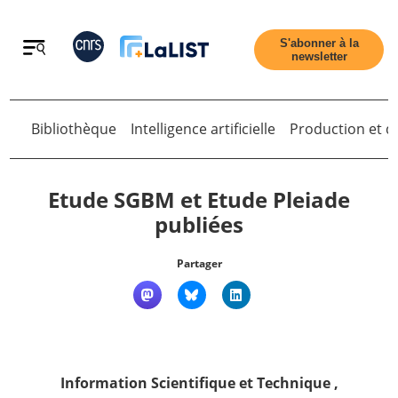
Retour
S'abonner à la
newsletter
Bibliothèque
Intelligence artificielle
Production et di
Retour
Etude SGBM et Etude Pleiade
publiées
Accueil
Partager
Tous les articles
Qui sommes nous ?
Information Scientifique et Technique
,