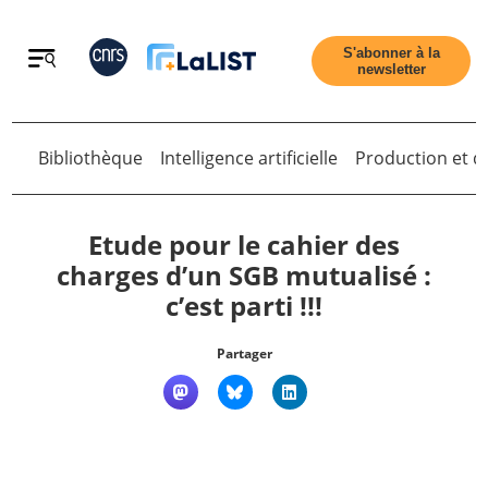
Retour
S'abonner à la
newsletter
Bibliothèque
Intelligence artificielle
Production et di
Retour
Etude pour le cahier des
charges d’un SGB mutualisé :
c’est parti !!!
Accueil
Partager
Tous les articles
Qui sommes nous ?