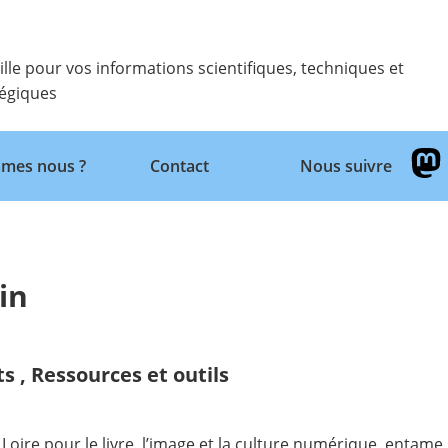
ille pour vos informations scientifiques, techniques et
tégiques
Retour
mes nous ?
Contact
Nous suivre
in
ts
,
Ressources et outils
e Loire pour le livre, l’image et la culture numérique, entame