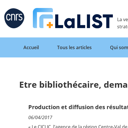
Retour
La ve
stra
Accueil
Tous les articles
Qui som
Etre bibliothécaire, dema
Accueil
Tous les articles
Production et diffusion des résulta
06/04/2017
Qui sommes nous ?
« Le CICLIC, l’agence de la région Centre-Val d