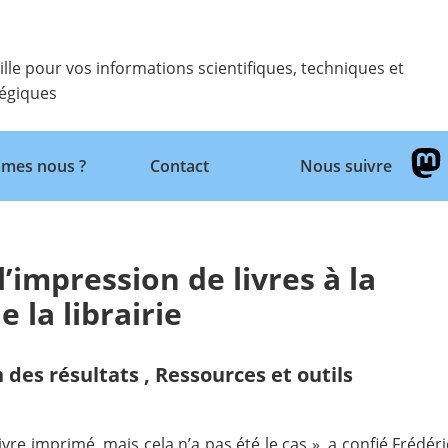
ille pour vos informations scientifiques, techniques et
tégiques
Retour
mes nous ?
Contact
Nous suivre
’impression de livres à la
la librairie
n des résultats
,
Ressources et outils
re imprimé, mais cela n’a pas été le cas », a confié Frédéric