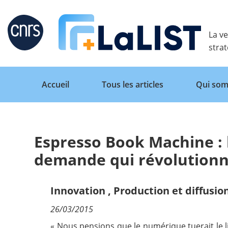
Retour
La ve
stra
Accueil
Tous les articles
Qui som
Espresso Book Machine : l
Accueil
demande qui révolutionne 
Tous les articles
Innovation
,
Production et diffusio
26/03/2015
Qui sommes nous ?
« Nous pensions que le numérique tuerait le liv