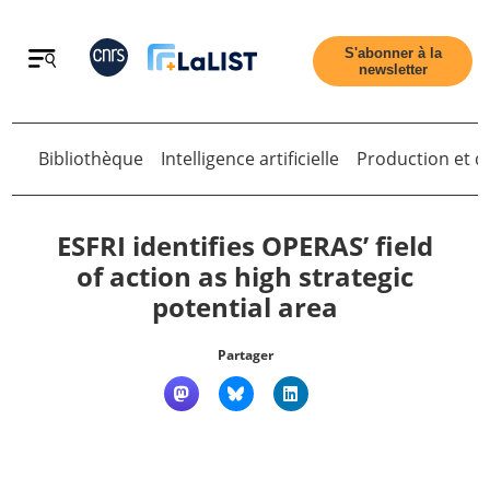
Retour
S'abonner à la
newsletter
Bibliothèque
Intelligence artificielle
Production et di
Retour
ESFRI identifies OPERAS’ field
of action as high strategic
potential area
Accueil
Partager
Tous les articles
Qui sommes nous ?