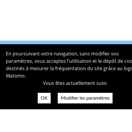
En poursuivant votre navigation, sans modifier vos
paramètres, vous acceptez l'utilisation et le dépôt de co
destinés à mesurer la fréquentation du site grâce au logi
Matomo.
Plan du site
Vous êtes actuellement suivi.
Politique de confidentialité
Mentions légales
OK
Modifier les paramètres
Crédits photos
Accessibilité