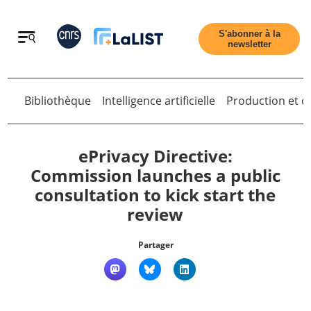
Retour
S'abonner à la
newsletter
Retour
Bibliothèque
Intelligence artificielle
Production et di
ePrivacy Directive:
Commission launches a public
consultation to kick start the
Accueil
review
Tous les articles
Partager
Qui sommes nous ?