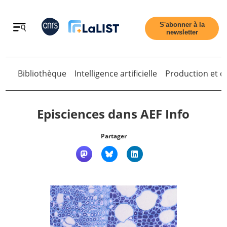
Retour
S'abonner à la
newsletter
Bibliothèque
Intelligence artificielle
Production et di
Retour
Episciences dans AEF Info
Partager
Accueil
Tous les articles
Qui sommes nous ?