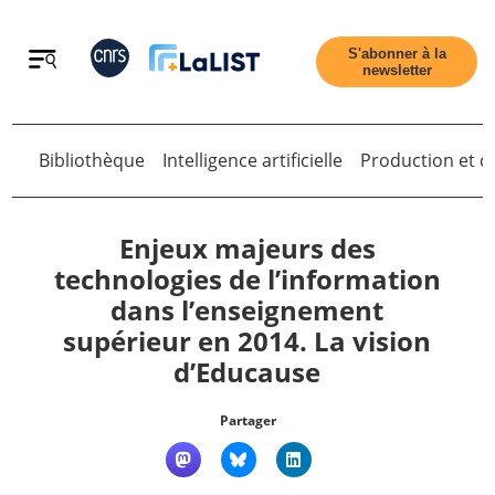
Retour
S'abonner à la
newsletter
Retour
Bibliothèque
Intelligence artificielle
Production et di
Enjeux majeurs des
technologies de l’information
dans l’enseignement
Accueil
supérieur en 2014. La vision
d’Educause
Tous les articles
Partager
Qui sommes nous ?