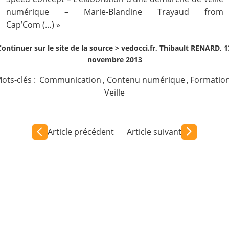
numérique – Marie-Blandine Trayaud
from
Cap’Com
(…) »
Continuer sur le site de la source >
vedocci.fr, Thibault RENARD, 1
novembre 2013
ots-clés :
Communication
,
Contenu numérique
,
Formatio
Veille
Article précédent
Article suivant