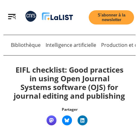
Retour
S'abonner à la
newsletter
Retour
Bibliothèque
Intelligence artificielle
Production et di
EIFL checklist: Good practices
in using Open Journal
Systems software (OJS) for
Accueil
journal editing and publishing
Tous les articles
Partager
Qui sommes nous ?