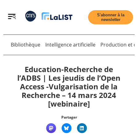
Retour
S'abonner à la
newsletter
Bibliothèque
Intelligence artificielle
Production et di
Retour
Education-Recherche de
l’ADBS | Les jeudis de l’Open
Access -Vulgarisation de la
Accueil
Recherche – 14 mars 2024
[webinaire]
Tous les articles
Partager
Qui sommes nous ?