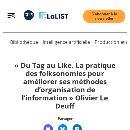
Retour
S'abonner à la
newsletter
Retour
Bibliothèque
Intelligence artificielle
Production et di
« Du Tag au Like. La pratique
des folksonomies pour
améliorer ses méthodes
Accueil
d’organisation de
l’information » Olivier Le
Tous les articles
Deuff
Qui sommes nous ?
Partager